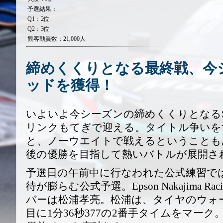
予選結果：
Q1：2位
Q2：3位
観客動員数：21,000人
締めくくりとなる最終戦、今
ッドを獲得！
いよいよ今シーズンの締めくくりとなるSU
リンクもてぎで迎える。タイトル争いを
と、ノーウエイトで戦えるということも
後の優勝を目指して熱いバトルが展開さ
予選日の午前中に行なわれた公式練習で
待が膨らむ公式予選。Epson Nakajima 
バーは松浦孝亮。松浦は、タイヤのウォ
目に1分36秒377の2番手タイムをマーク。