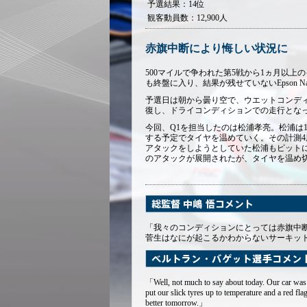
予選結果：14位
観客動員数：12,900人
赤旗中断により悔しい状況に
500マイルで争われた第5戦から1ヵ月以上
も終盤に入り、結果が残せていないEpson N
予選日は朝から曇り空で、ウエットコンデ
復し、ドライコンディションでの走行とな
今回、Q1を担当したのは松浦孝亮。松浦は
する予定でタイヤを温めていく。その計測
アタックをしようとしていた松浦もピットに
のアタックが展開されたが、タイヤを温め切
「我々のコンディションにとっては赤旗中
菅生はなにが起こるかわからないサーキッ
「Well, not much to say about today. Our car was r
put our slick tyres up to temperature and a red fla
better tomorrow.」