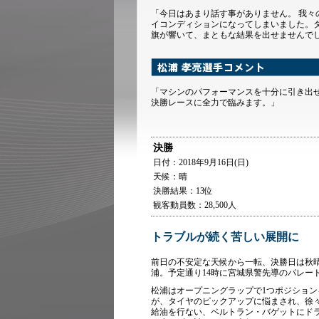
「今日はあまり話す事がありません。 我
イコンディションになってしまいました。
旗が響いて、まともな結果を出せませんでし
「マシンのパフォーマンスを十分に引き出
決勝レースに全力で臨みます。」
決勝
日付：2018年9月16日(日)
天候：晴
決勝結果：13位
観客動員数：28,500人
トラブルが続く苦しい展開に
前日の不安定な天候から一転、決勝日は秋晴れで汗
浦。予定通り14時に宮城県警先導のパレー
松浦はオープニングラップで1つポジション
が、タイヤのピックアップに悩まされ、徐々
給油を行ない、ベルトラン・バゲットにドラ