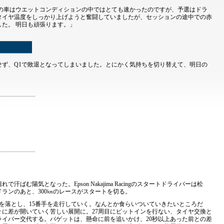
々の車はウエットコンディションの中ではとても速かったのですが、予選はドラ
タイヤ温度をしっかり上げようと奮闘していましたが、セッションの途中での赤
た。 明日も頑張ります。」
せず、Q1で敗退となってしまいました。とにかく気持ちを切り替えて、明日の
ばむ陽気となった。Epson Nakajima Racingのスタートドライバーは松
ドランのあと、300㎞のレースがスタートを切る。
を落とし、15番手を走行していく。なんとか食らいついていきたいところだ
に差が開いていく苦しい展開に。27周目にピットインを行ない、タイヤ交換と
イバー交代する。バゲットは、懸命に前を追いかけ、20秒以上あった前との差