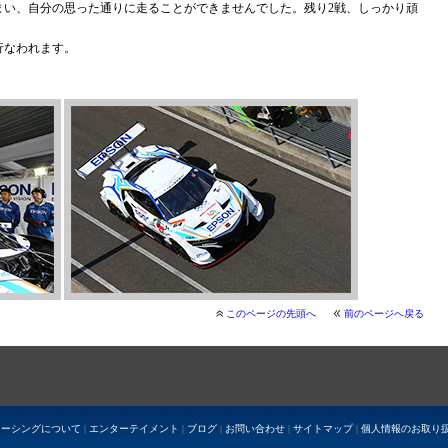
まい、自分の思った通りに走ることができませんでした。残り2戦、しっかり頑
で行なわれます。
このページの先頭へ
前のページへ戻る
レーシングについて
|
エンターテイメント
|
ブログ
|
お問い合わせ
|
サイトマップ
|
個人情報のお取り