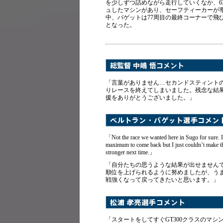
を少しずつ詰めながら走行していくなか、6
ュしたマシンがあり、セーフティーカーが導
中、バゲットは77周目の最終コーナーで飛
となった。
「言葉がありません…セカンドスティント
りレースを終えてしまいました。残念な結
援をありがとうございました。」
「Not the race we wanted here in Sugo for sure. I 
maximum to come back but I just couldn’t make t
stronger next time.」
「自分たちの思うような結果が出せません
順位を上げられるように努めましたが、う
戦強くなって戻ってきたいと思います。」
「スタートをしてすぐGT300クラスのマ