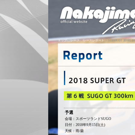
トップ
>
レース
>
レースレポート
> SUPER GT 第6戦 SU
予選
会場：スポーツランドSUGO
日付：2018年9月15日(土)
天候：雨/曇