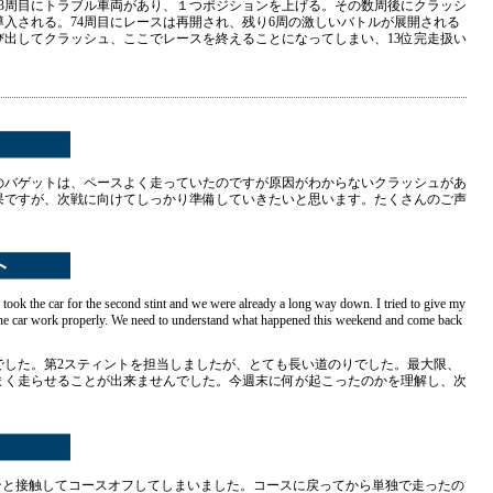
3周目にトラブル車両があり、１つポジションを上げる。その数周後にクラッシ
入される。74周目にレースは再開され、残り6周の激しいバトルが展開される
び出してクラッシュ、ここでレースを終えることになってしまい、13位完走扱い
のバゲットは、ペースよく走っていたのですが原因がわからないクラッシュがあ
果ですが、次戦に向けてしっかり準備していきたいと思います。たくさんのご声
took the car for the second stint and we were already a long way down. I tried to give my
he car work properly. We need to understand what happened this weekend and come back
でした。第2スティントを担当しましたが、とても長い道のりでした。最大限、
まく走らせることが出来ませんでした。今週末に何が起こったのかを理解し、次
シンと接触してコースオフしてしまいました。コースに戻ってから単独で走ったの