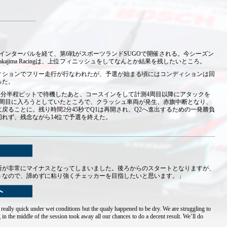
のインターバルを経て、第6戦がスポーツランドSUGOで開催される。今シーズン
akajima Racingは、上位フィニッシュをしてなんとか結果を残したいところ。
ィションでフリー走行が行なわれたが、予選が始まる頃にはコンディションは回
った。
1分半程ピットで待機したあと、コースインをして計測4周目以降にアタックを
4周目に入ろうとしていたところで、クラッシュ車両が発生、赤旗中断となり、
戻ることに。残り時間2分45秒でQ1は再開され、Q2へ進出するための一発勝負
れず、残念ながら14位で予選を終えた。
断が非常にマイナスとなってしまいました。後ろからのスタートとなりますが、
トなので、諦めずに粘り強くチェッカーを目指したいと思います。」
eally quick under wet conditions but the qualy happened to be dry. We are struggling to
g in the middle of the session took away all our chances to do a decent result. We’ll do